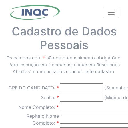
Cadastro de Dados
Pessoais
Os campos com
*
são de preenchimento obrigatório.
Para Inscrição em Concursos, clique em "Inscrições
Abertas" no menu, após concluir este cadastro.
CPF DO CANDIDATO:
*
(Somente 
Senha:
*
(Mínimo de
Nome Completo:
*
Repita o Nome
Completo:
*