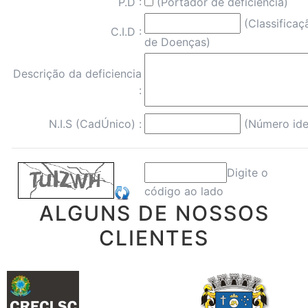
P.D :
(Portador de deficiência)
(Classificaç
C.I.D :
de Doenças)
Descrição da deficiencia
:
N.I.S (CadÚnico) :
(Número iden
Digite o
código ao lado
ALGUNS DE NOSSOS
CLIENTES