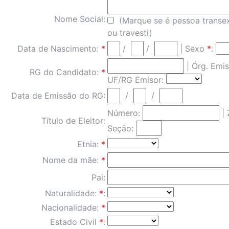
Nome Social:
(Marque se é pessoa transex
ou travesti)
Data de Nascimento:
*
/
/
| Sexo
*
:
|
Órg. Emi
RG do Candidato:
*
UF/RG Emisor:
Data de Emissão do RG:
/
/
Número:
| 
Título de Eleitor:
Seção:
Etnia:
*
Nome da mãe:
*
Pai:
Naturalidade:
*
:
Nacionalidade:
*
Estado Civil
*
: