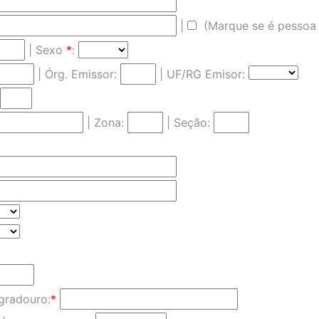
|
(Marque se é pessoa t
| Sexo
*
:
|
Órg. Emissor:
| UF/RG Emisor:
| Zona:
| Seção:
radouro:
*