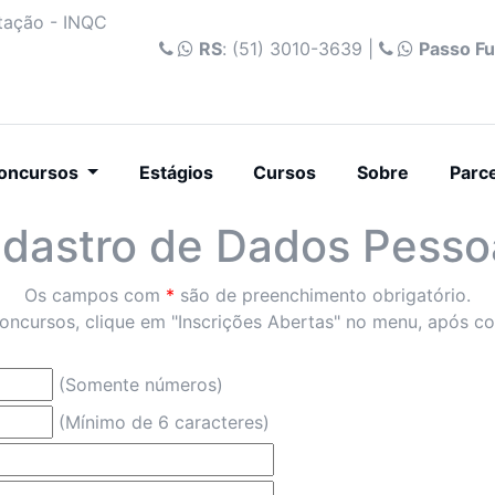
itação - INQC
RS
: (51) 3010-3639 |
Passo F
nt)
oncursos
Estágios
Cursos
Sobre
Parc
dastro de Dados Pesso
Os campos com
*
são de preenchimento obrigatório.
oncursos, clique em "Inscrições Abertas" no menu, após con
(Somente números)
(Mínimo de 6 caracteres)