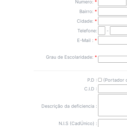
Numero:
*
Bairro:
*
Cidade:
*
Telefone:
-
E-Mail :
*
Grau de Escolaridade:
*
P.D :
(Portador d
C.I.D :
Descrição da deficiencia :
N.I.S (CadÚnico) :