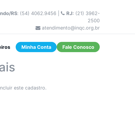
undo/RS
: (54) 4062.9456 |
RJ:
(21) 3962-
2500
atendimento@inqc.org.br
eiros
Minha
Conta
Fale Conosco
ais
cluir este cadastro.